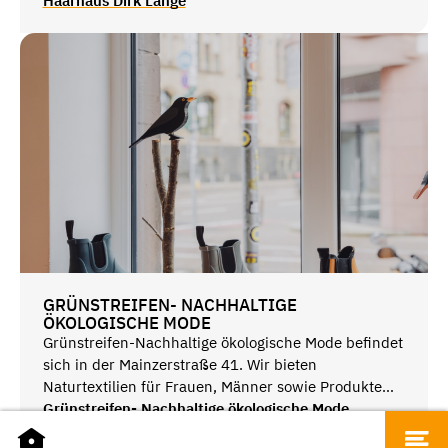
Hier werden die neuesten Frisuren-Trends immer
Haarhaus Dirk Lange
genau auf Ihre Persönlichkeit zugeschnitten -
typgerechte schöne Haare.
GRÜNSTREIFEN- NACHHALTIGE
ÖKOLOGISCHE MODE
Grünstreifen-Nachhaltige ökologische Mode befindet
sich in der Mainzerstraße 41. Wir bieten
Naturtextilien für Frauen, Männer sowie Produkte
mit Vielsinn und Nachhaltigkeit an.
Grünstreifen- Nachhaltige ökologische Mode