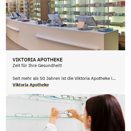
VIKTORIA APOTHEKE
Zeit für Ihre Gesundheit!
Seit mehr als 50 Jahren ist die Viktoria Apotheke im
Herzen von Saarbrücken die Anlaufstelle für alle
Viktoria Apotheke
Themen rund um Gesundheit und Wohlbefinden.
Unser eingespieltes, freundliches und kompetentes
Team weiß bei all Ihren Fragen zu Wirkung und
Nebenwirkungen von Arzneimitteln, Ernährung,
Kosmetik und Körperpflegemittel immer die richtige
Antwort.