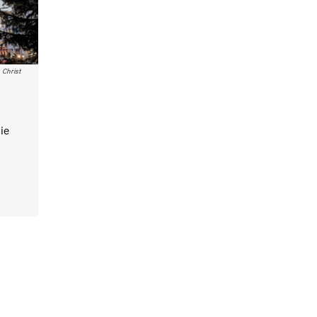
 Christ
ie