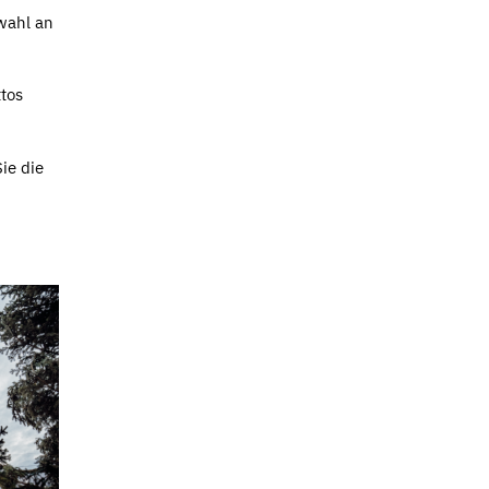
wahl an
tos
ie die