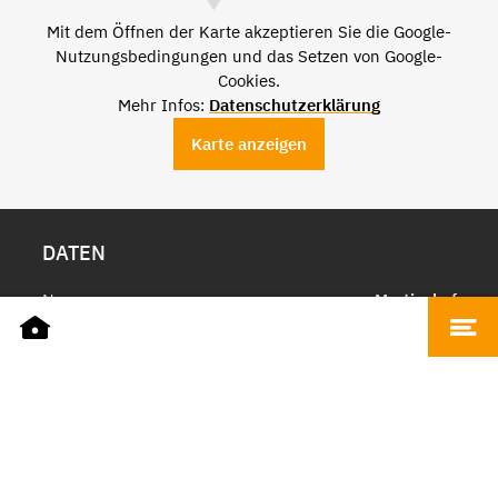
Mit dem Öffnen der Karte akzeptieren Sie die Google-
Nutzungsbedingungen und das Setzen von Google-
Cookies.
Mehr Infos:
Datenschutzerklärung
Karte anzeigen
DATEN
Name
Martinshof
Adresse
Diskontopassage, 66111 Saarbrücken
Telefon
+49 681 3908650
E-Mail
info@martinshof.de
Website
martinshof.de
ÖFFNUNGSZEITEN
Montag - Freitag
9 bis 19 Uhr
Samstag
9 bis 17 Uhr