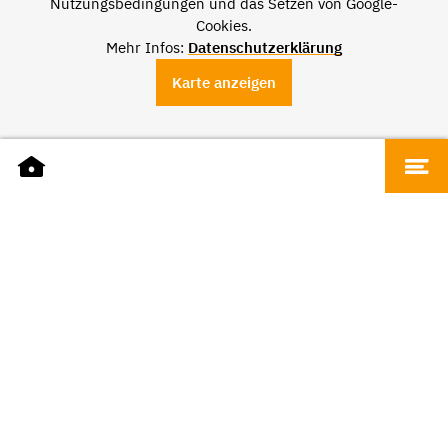
Nutzungsbedingungen und das Setzen von Google-
Cookies.
Mehr Infos:
Datenschutzerklärung
Karte anzeigen
DATEN
Name
Richy Mode
Adresse
Fürstenstraße 1, 66111 Saarbrücken
Telefon
+49 681 31545
Website
richymode.de
ÖFFNUNGSZEITEN
Montag - Freitag
10 bis 19 Uhr
Samstag
10 bis 18 Uhr