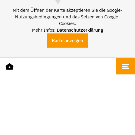
Mit dem Öffnen der Karte akzeptieren Sie die Google-
Nutzungsbedingungen und das Setzen von Google-
Cookies.
Mehr Infos:
Datenschutzerklärung
Karte anzeigen
DATEN
Name
Dalay Zigarren
Adresse
Fürstenstraße 15, 66111 Saarbrücken
Telefon
+49 681 5898509
E-Mail
info@dalay.de
Website
dalayzigarren.de
ÖFFNUNGSZEITEN
Montag - Freitag
10 bis 19 Uhr
Samstag
10 bis 18 Uhr