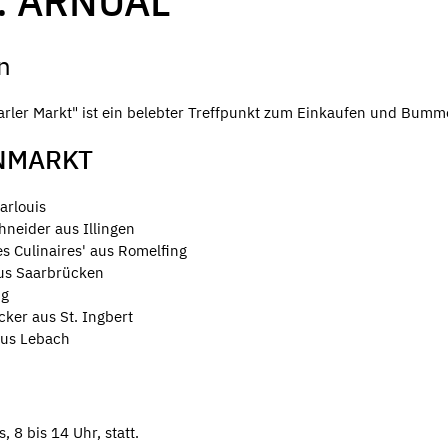
. ARNUAL
n
rler Markt" ist ein belebter Treffpunkt zum Einkaufen und Bumm
NMARKT
arlouis
hneider aus Illingen
s Culinaires' aus Romelfing
aus Saarbrücken
ng
cker aus St. Ingbert
aus Lebach
 8 bis 14 Uhr, statt.