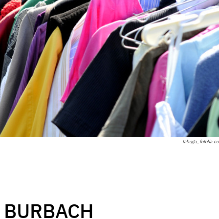
taboga_fotolia.c
 BURBACH