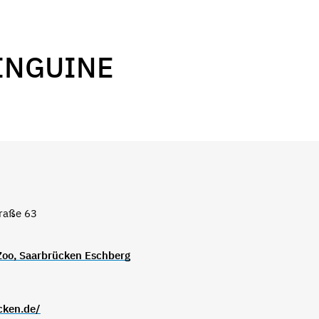
INGUINE
traße 63
 Zoo, Saarbrücken Eschberg
cken.de/