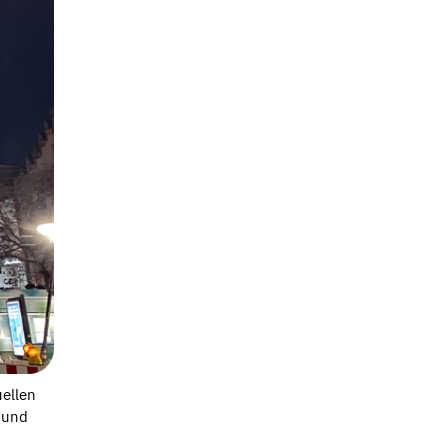
uellen
 und