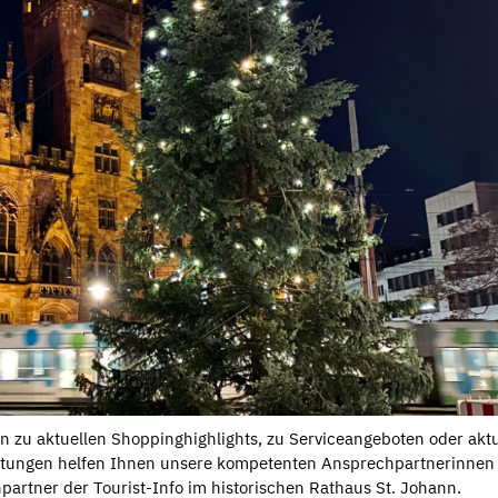
n zu aktuellen Shoppinghighlights, zu Serviceangeboten oder akt
ltungen helfen Ihnen unsere kompetenten Ansprechpartnerinnen
artner der Tourist-Info im historischen Rathaus St. Johann.