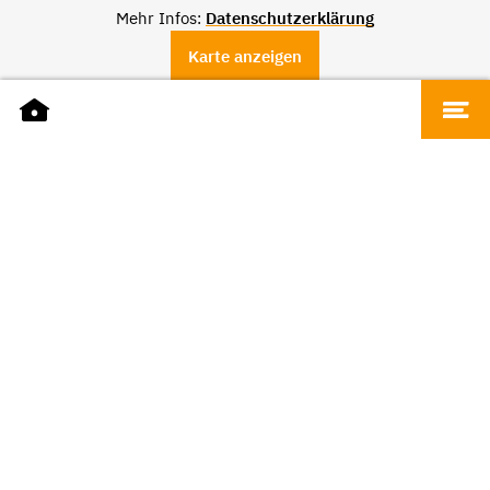
Mehr Infos:
Datenschutzerklärung
Karte anzeigen
DATEN
Name
Essanelle
Adresse
Trierer Strasse 1, 66111 Saarbrücken
Telefon
+49 681 75590182
Website
essanelle.de
ÖFFNUNGSZEITEN
Montag - Samstag
9.30 bis 20 Uhr
WARENKATEGORIEN