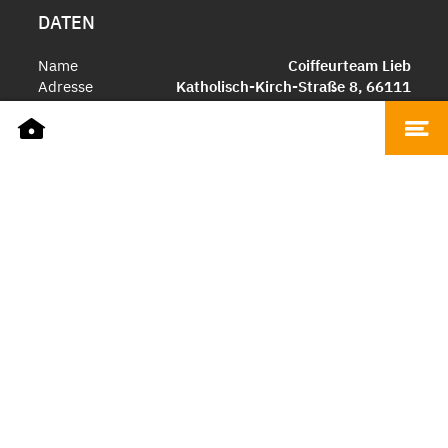
DATEN
Name
Coiffeurteam Lieb
Adresse
Katholisch-Kirch-Straße 8, 66111
Saarbrücken
Telefon
+49 681 33011
E-Mail
lieb@lieb-friseur.de
Website
coiffeurteam-lieb.de
ÖFFNUNGSZEITEN
Montag
8 bis 18 Uhr
Dienstag - Freitag
8 bis 20 Uhr
Samstag
9 bis 17 Uhr
WARENKATEGORIEN
Friseur
Gesundheit und Kosmetik
Pflege