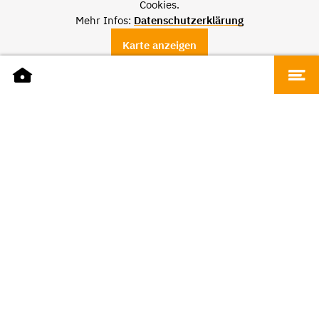
Cookies.
Mehr Infos:
Datenschutzerklärung
Karte anzeigen
DATEN
Name
Grünstreifen
Adresse
Mainzer Straße 41, 66121 Saarbrücken
Telefon
0681 96870446
E-Mail
post@gruen-streifen.de
Website
gruen-streifen.de
ÖFFNUNGSZEITEN
Dienstag
10:30 – 13:00 Uhr und 14:00 – 18:00 Uhr
Mittwoch -
10.30 bis 13 Uhr und 14:00 – 18:00
Freitag
Uhr
Samstag
10.30 bis 17 Uhr