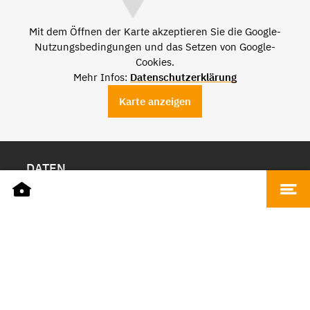
Mit dem Öffnen der Karte akzeptieren Sie die Google-
Nutzungsbedingungen und das Setzen von Google-
Cookies.
Mehr Infos:
Datenschutzerklärung
Karte anzeigen
DATEN
Name
Friseursalon Salem Zen
Adresse
Cecilienstraße 3, 66111 Saarbrücken
Telefon
+49 681 68604826
ÖFFNUNGSZEITEN
Montag
11 bis 18 Uhr
Dienstag - Samstag
9 bis 18 Uhr