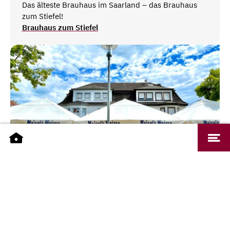
Das älteste Brauhaus im Saarland – das Brauhaus
zum Stiefel!
Brauhaus zum Stiefel
ILSE SAARBRÜCKEN
Bar / Kneipe
Biergarten
Restaurant
€€ (mittelpreisig)
Restaurant & Biergarten am Ilseplatz
ILSE Saarbrücken