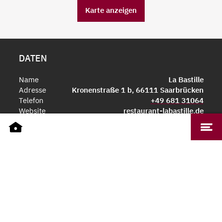
Karte anzeigen
DATEN
Name
La Bastille
Adresse
Kronenstraße 1 b, 66111 Saarbrücken
Telefon
+49 681 31064
Website
restaurant-labastille.de
ÖFFNUNGSZEITEN
Dienstag - Donnerstag
11.30 bis 14 Uhr
Freitag -
11.30 bis 14 Uhr und 17.30 bis 21
Samstag
Uhr
EINBLICKE IN LOKALITÄT