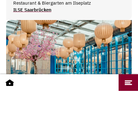
Restaurant & Biergarten am Ilseplatz
ILSE Saarbrücken
IU
Bar / Kneipe
Café
Restaurant
€€ (mittelpreisig)
#nicetoseeÏU
IU