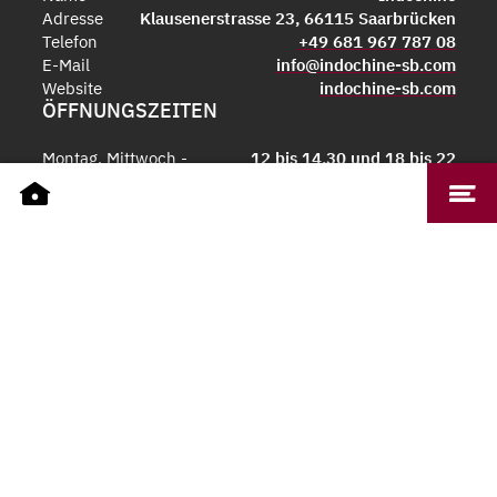
Adresse
Klausenerstrasse 23, 66115 Saarbrücken
Telefon
+49 681 967 787 08
E-Mail
info@indochine-sb.com
Website
indochine-sb.com
ÖFFNUNGSZEITEN
Montag, Mittwoch -
12 bis 14.30 und 18 bis 22
Sonntag
Uhr
EINBLICKE IN LOKALITÄT
ERNÄHRUNGSFORMEN