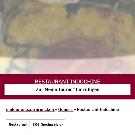
RESTAURANT INDOCHINE
Zu "Meine Touren" hinzufügen
einkaufen.saarbruecken
»
Genuss
» Restaurant Indochine
Restaurant
€€€ (hochpreisig)